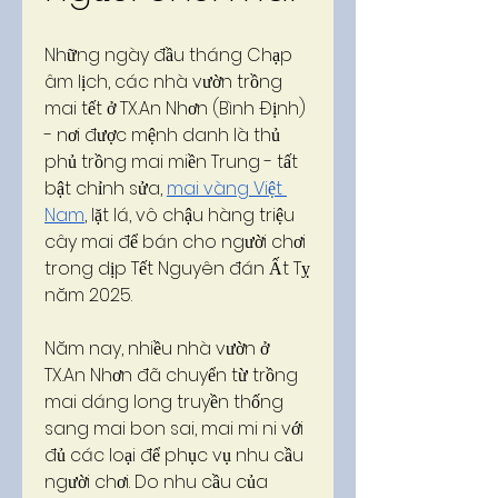
Những ngày đầu tháng Chạp 
âm lịch, các nhà vườn trồng 
mai tết ở TX.An Nhơn (Bình Định) 
- nơi được mệnh danh là thủ 
phủ trồng mai miền Trung - tất 
bật chỉnh sửa, 
mai vàng Việt 
Nam
, lặt lá, vô chậu hàng triệu 
cây mai để bán cho người chơi 
trong dịp Tết Nguyên đán Ất Tỵ 
năm 2025.
Năm nay, nhiều nhà vườn ở 
TX.An Nhơn đã chuyển từ trồng 
mai dáng long truyền thống 
sang mai bon sai, mai mi ni với 
đủ các loại để phục vụ nhu cầu 
người chơi. Do nhu cầu của 