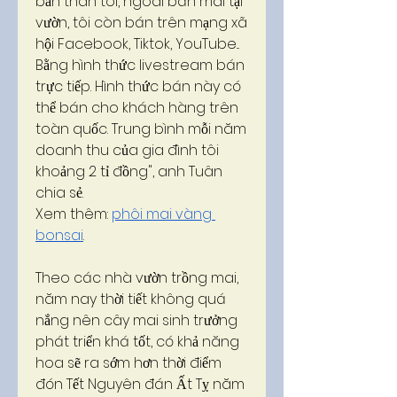
bản thân tôi, ngoài bán mai tại 
vườn, tôi còn bán trên mạng xã 
hội Facebook, Tiktok, YouTube... 
Bằng hình thức livestream bán 
trực tiếp. Hình thức bán này có 
thể bán cho khách hàng trên 
toàn quốc. Trung bình mỗi năm 
doanh thu của gia đình tôi 
khoảng 2 tỉ đồng", anh Tuân 
chia sẻ.
Xem thêm: 
phôi mai vàng 
bonsai
.
Theo các nhà vườn trồng mai, 
năm nay thời tiết không quá 
nắng nên cây mai sinh trưởng 
phát triển khá tốt, có khả năng 
hoa sẽ ra sớm hơn thời điểm 
đón Tết Nguyên đán Ất Tỵ năm 