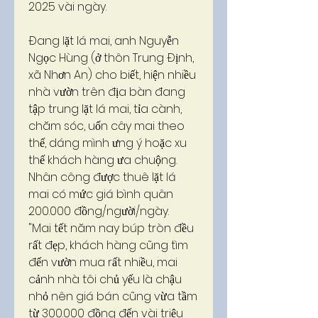
2025 vài ngày.
Đang lặt lá mai, anh Nguyễn 
Ngọc Hùng (ở thôn Trung Định, 
xã Nhơn An) cho biết, hiện nhiều 
nhà vườn trên địa bàn đang 
tập trung lặt lá mai, tỉa cành, 
chăm sóc, uốn cây mai theo 
thế, dáng mình ưng ý hoặc xu 
thế khách hàng ưa chuộng. 
Nhân công được thuê lặt lá 
mai có mức giá bình quân 
200.000 đồng/người/ngày.
"Mai tết năm nay búp tròn đều 
rất đẹp, khách hàng cũng tìm 
đến vườn mua rất nhiều, mai 
cảnh nhà tôi chủ yếu là chậu 
nhỏ nên giá bán cũng vừa tầm 
từ 300.000 đồng đến vài triệu 