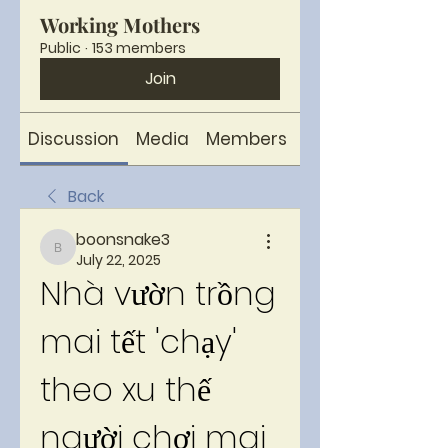
Working Mothers
Public
·
153 members
Join
Discussion
Media
Members
About
Back
boonsnake3
boonsnake3
July 22, 2025
Nhà vườn trồng 
mai tết 'chạy' 
theo xu thế 
người chơi mai