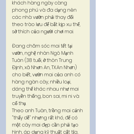
khách hàng ngày càng 
phong phú và đa dạng nên 
các nhà vườn phải thay đổi 
theo trào lưu để bắt kịp xu thế, 
sở thích của người chơi mai.
Đang chăm sóc mai tết tại 
vườn, nghệ nhân Ngô Mạnh 
Tuân (38 tuổi, ở thôn Trung 
Định, xã Nhơn An, TX.An Nhơn) 
cho biết, vườn mai của anh có 
hàng ngàn cây, nhiều loại, 
dáng thế khác nhau như mai 
truyền thống, bon sai, mi ni và 
cổ thụ.
Theo anh Tuân, trồng mai cảnh 
"thấy dễ" nhưng rất khó, để có 
một cây mai đẹp cần phải tạo 
hình, áp dụng kỹ thuật cắt tỉa, 