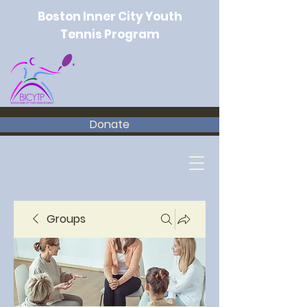
Boston Inner City Youth
Tennis Program
Donate
Groups