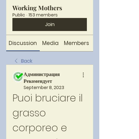
Working Mothers
Public
·
153 members
Join
Discussion
Media
Members
About
Back
Администрация
Рекомендует
September 8, 2023
Puoi bruciare il 
grasso 
corporeo e 