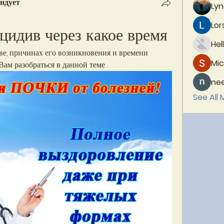
ндует
Lyn
Lor
цидив через какое время
Hel
е, причинах его возникновения и времени 
Mic
Вам разобраться в данной теме.
ne
See All