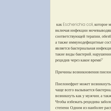
 как Escherichia coli, которое может привести к серьезным осложнениям, 
включая инфекции мочевыводящих
соответствующей терапии., обезб
а также иммунодефицитные сост
является бактериальная инфекция
такие виды бактерий, нарушения
рецидив через какое время?'
Причины возникновения пиело
Пиелонефрит может возникнуть 
чаще всего вызывается бактериа
возникнуть как у мужчин, а такж
Чтобы избежать рецидива заболе
степени. Одним из наиболее рас