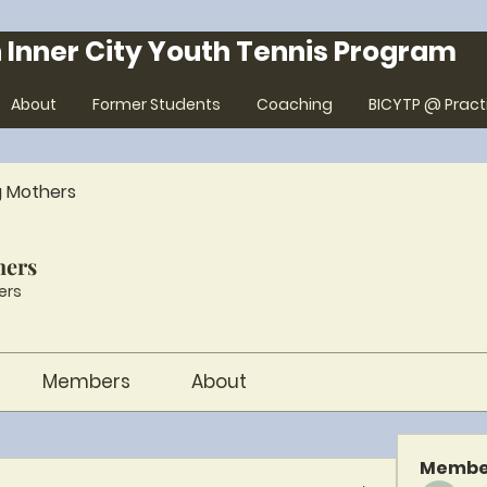
 Inner City Youth Tennis Program
About
Former Students
Coaching
BICYTP @ Pract
g Mothers
hers
ers
Members
About
Membe