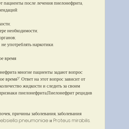
т пациенты после лечения пиелонефрита, 
мендаций:
ости;
ере необходимости;
органов;
 не употреблять наркотики.
ое время
нефрита многие пациенты задают вопрос: 
е время?'. Ответ на этот вопрос зависит от 
количество жидкости и следить за своим 
 признаки пиелонефрита,Пиелонефрит рецидив 
очек, причины заболевания, заболевания 
Klebsiella pneumoniae и Proteus mirabilis.