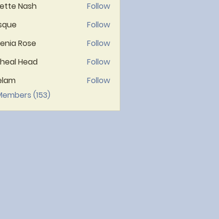
ette Nash
Follow
sque
Follow
lenia Rose
Follow
heal Head
Follow
elam
Follow
 Members (153)