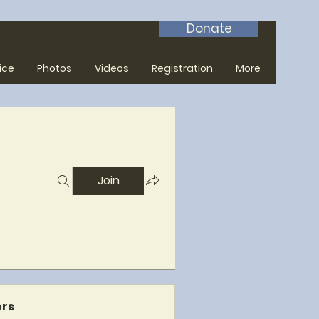
Donate
ice
Photos
Videos
Registration
More
Join
rs