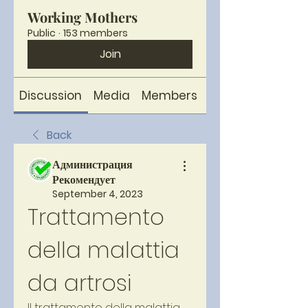
Working Mothers
Public
·
153 members
Join
Discussion
Media
Members
About
Back
Администрация
Рекомендует
September 4, 2023
Trattamento 
della malattia 
da artrosi
Il trattamento della malattia 