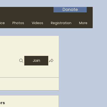
Donate
ice
Photos
Videos
Registration
More
Join
rs