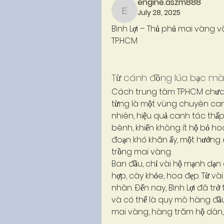
engine.aszm888
July 28, 2025
engine.aszm888
Bình Lợi – Thủ phủ mai vàng v
TP.HCM
Từ cánh đồng lúa bạc mà
Cách trung tâm TP.HCM chưa đ
từng là một vùng chuyên can
nhiên, hiệu quả canh tác thấp
bênh, khiến không ít hộ bỏ ho
đoạn khó khăn ấy, một hướng đ
trồng mai vàng.
Ban đầu, chỉ vài hộ mạnh dạn 
hợp, cây khỏe, hoa đẹp. Từ vài
nhân. Đến nay, Bình Lợi đã tr
và có thể là quy mô hàng đầu
mai vàng, hàng trăm hộ dân, 