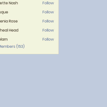
ette Nash
Follow
sque
Follow
lenia Rose
Follow
heal Head
Follow
elam
Follow
 Members (153)