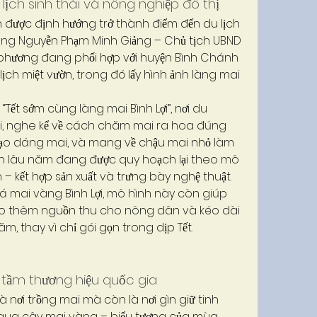
 lịch sinh thái và nông nghiệp đô thị
òn được định hướng trở thành điểm đến du lịch 
ông Nguyễn Phạm Minh Giảng – Chủ tịch UBND 
a phương đang phối hợp với huyện Bình Chánh 
ịch miệt vườn, trong đó lấy hình ảnh làng mai 
“Tết sớm cùng làng mai Bình Lợi”, nơi du 
i, nghe kể về cách chăm mai ra hoa đúng 
ật tạo dáng mai, và mang về chậu mai nhỏ làm 
ườn lâu năm đang được quy hoạch lại theo mô 
 – kết hợp sản xuất và trưng bày nghệ thuật.
mai vàng Bình Lợi, mô hình này còn giúp 
tạo thêm nguồn thu cho nông dân và kéo dài 
, thay vì chỉ gói gọn trong dịp Tết.
n tầm thương hiệu quốc gia
là nơi trồng mai mà còn là nơi gìn giữ tinh 
ua cây mai vàng – biểu tượng của mùa 