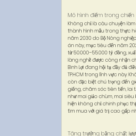
Mô hình điểm trong chiến 
Không chỉ là câu chuyện làm 
thành hình mẫu trong thực hi
năm 2030 do Bộ Nông nghiệp 
án này, mục tiêu đến năm 2025
từ 50.000–55.000 tỷ đồng, xuất 
làng nghề được công nhận ch
Bình Lợi đang hội tụ đầy đủ điề
TP.HCM trong lĩnh vực này. Khô
còn đặc biệt chú trọng đến gi
giống, chăm sóc tiên tiến, la
như mai giảo chùm, mai siêu 
hiện không chỉ chinh phục th
tìm mua với giá trị cao gấp nh
Tăng trưởng bằng chất lượn