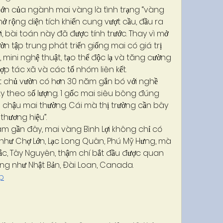
ớn của ngành mai vàng là tình trạng “vàng 
 mở rộng diện tích khiến cung vượt cầu, đầu ra 
ợi, bài toán này đã được tính trước. Thay vì mở 
ờn tập trung phát triển giống mai có giá trị 
mini nghệ thuật, tạo thế độc lạ và tăng cường 
ợp tác xã và các tổ nhóm liên kết.
chủ vườn có hơn 30 năm gắn bó với nghề 
ạy theo số lượng. 1 gốc mai siêu bông đúng 
 chậu mai thường. Cái mà thị trường cần bây 
thương hiệu”.
m gần đây, mai vàng Bình Lợi không chỉ có 
 như Chợ Lớn, Lạc Long Quân, Phú Mỹ Hưng, mà 
c, Tây Nguyên, thậm chí bắt đầu được quan 
ăng như Nhật Bản, Đài Loan, Canada.
p