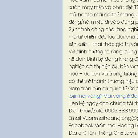
xuân, may mắn và phát đạt. T
mỗi hecta mai có thể mang lại 
đồng/năm nếu đi vào đúng p
Sự thành công của làng nghề 
mà từ chiến lược lâu dài: chú t
sản xuất – khai thác giá trị vă
Với định hướng rõ ràng, cùng 
hộ dân, Bình Lợi đang khẳng đ
nghiệp đô thị hiện đại, bền vữn
hóa – du lịch. Và trong tương 
có thể trở thành thương hiệu q
Nam trên bản đồ quốc tế. Cá
loại mai vàng? Mai vàng ở đâ
Liên Hệ ngay cho chúng tôi t
Điện thoại/Zalo: 0905 888 99
Email: 
Vuonmaihoanglong@g
Facebook: Vườn mai Hoàng 
Địa chỉ: Tân Thiềng, Chợ Lách, 