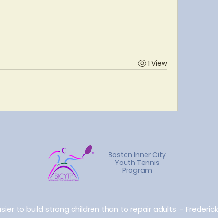
1 View
Boston Inner City
Youth Tennis
Program
easier to build strong children than to repair adults - Frederi