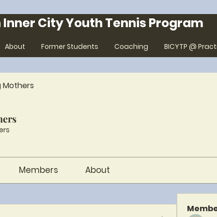
 Inner City Youth Tennis Program
About
Former Students
Coaching
BICYTP @ Pract
g Mothers
hers
ers
Members
About
Membe