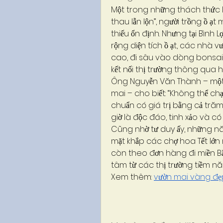
Một trong những thách thức l
thau lẫn lộn”, người trồng ồ ạt
thiếu ổn định. Nhưng tại Bình L
rộng diện tích ồ ạt, các nhà vư
cao, đi sâu vào dòng bonsai, 
kết nối thị trường thông qua h
Ông Nguyễn Văn Thành – một 
mai – cho biết: “Không thể ch
chuẩn có giá trị bằng cả trăm
giờ là độc đáo, tinh xảo và có 
Cũng nhờ tư duy ấy, những nă
mặt khắp các chợ hoa Tết lớn
còn theo đơn hàng đi miền Bắ
tâm từ các thị trường tiềm n
Xem thêm: 
vườn mai vàng đẹ