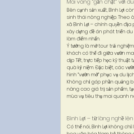
Mai vàng “gắn chặt” với du
Bên cạnh sản xuất, Bình Lợi c
sinh thái nông nghiệp. Theo 
xã Bình Lợi – chính quyền đị
xây dựng đề án phát triển du l
làm điểm nhấn.
Ý tưởng là mở tour trải nghiệm 
khách có thể đi giữa vườn ma
dịp Tết, trực tiếp học kỹ thu
quà kỷ niệm. Đặc biệt, các v
hình “vườn mở” phục vụ du lịch
Không chỉ góp phần quảng bá 
nâng cao giá trị sản phẩm, 
mùa vụ tiêu thụ mai quanh năm
Bình Lợi – từ làng nghề lê
Có thể nói, Bình Lợi không chỉ 
hoa văn hóa Nam bộ thông q