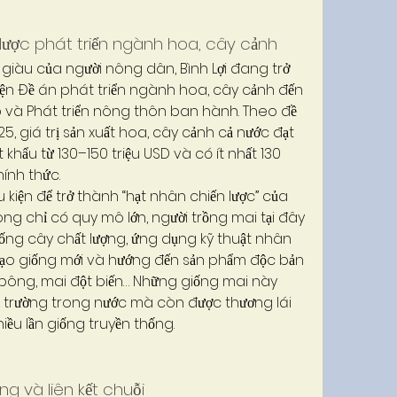
lược phát triển ngành hoa, cây cảnh
giàu của người nông dân, Bình Lợi đang trở 
ện Đề án phát triển ngành hoa, cây cảnh đến 
và Phát triển nông thôn ban hành. Theo đề 
, giá trị sản xuất hoa, cây cảnh cả nước đạt 
khẩu từ 130–150 triệu USD và có ít nhất 130 
ính thức.
u kiện để trở thành “hạt nhân chiến lược” của 
ng chỉ có quy mô lớn, người trồng mai tại đây 
ống cây chất lượng, ứng dụng kỹ thuật nhân 
i tạo giống mới và hướng đến sản phẩm độc bản 
bông, mai đột biến… Những giống mai này 
ị trường trong nước mà còn được thương lái 
iều lần giống truyền thống.
g và liên kết chuỗi