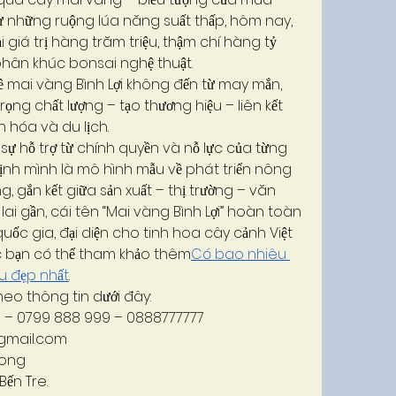
ừ những ruộng lúa năng suất thấp, hôm nay, 
giá trị hàng trăm triệu, thậm chí hàng tỷ 
hân khúc bonsai nghệ thuật.
mai vàng Bình Lợi không đến từ may mắn, 
rọng chất lượng – tạo thương hiệu – liên kết 
n hóa và du lịch.
sự hỗ trợ từ chính quyền và nỗ lực của từng 
ịnh mình là mô hình mẫu về phát triển nông 
g, gắn kết giữa sản xuất – thị trường – văn 
lai gần, cái tên “Mai vàng Bình Lợi” hoàn toàn 
uốc gia, đại diện cho tinh hoa cây cảnh Việt 
c bạn có thể tham khảo thêm
Có bao nhiêu 
u đẹp nhất
.
heo thông tin dưới đây:
9 – 0799 888 999 – 0888777777
mail.com
Long
Bến Tre.