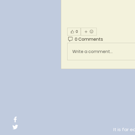
0
0 Comments
Write a comment...
It is far 