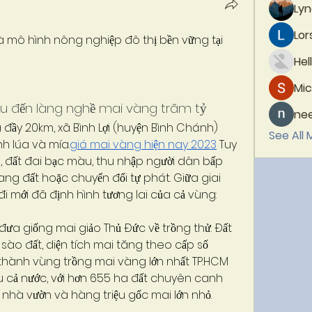
Lyn
Lor
à mô hình nông nghiệp đô thị bền vững tại 
Hel
Mic
u đến làng nghề mai vàng trăm tỷ
ne
ầy 20km, xã Bình Lợi (huyện Bình Chánh) 
See All
h lúa và mía.
giá mai vàng hiện nay 2023
 Tuy 
, đất đai bạc màu, thu nhập người dân bấp 
ang đất hoặc chuyển đổi tự phát. Giữa giai 
i mới đã định hình tương lai của cả vùng: 
đưa giống mai giảo Thủ Đức về trồng thử. Đất 
 sào đất, diện tích mai tăng theo cấp số 
ở thành vùng trồng mai vàng lớn nhất TP.HCM 
 cả nước, với hơn 655 ha đất chuyên canh 
nhà vườn và hàng triệu gốc mai lớn nhỏ.