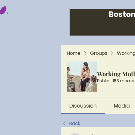
Boston
Home
Groups
Workin
Working Mot
Public
·
153 memb
Discussion
Media
Back